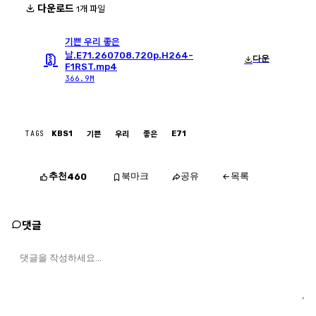
다운로드
1개 파일
기쁜 우리 좋은
날.E71.260708.720p.H264-
다운
F1RST.mp4
366.9M
TAGS
KBS1
E71
기쁜
우리
좋은
추천
북마크
공유
목록
460
댓글