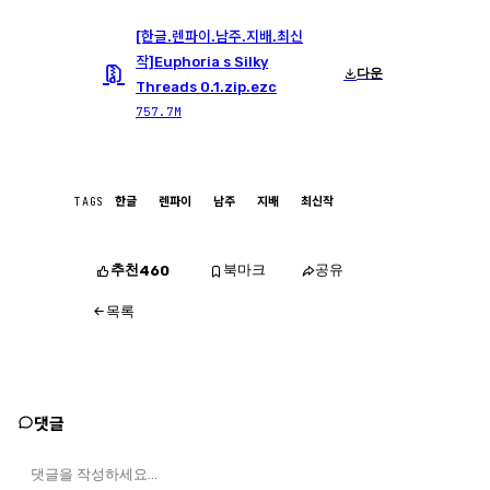
[한글.렌파이.남주.지배.최신
작]Euphoria s Silky
다운
Threads 0.1.zip.ezc
757.7M
TAGS
한글
렌파이
남주
지배
최신작
추천
북마크
공유
460
목록
댓글