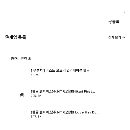
등록
게임 목록
전체보기
관련 콘텐츠
[ 무설치 ] 비스트 오브 리인카네이션 한글
30.9G
[한글.렌파이.남주.NTR.업뎃]Hikari First...
725.0M
[한글.렌파이.남주.NTR.업뎃]I Love Her Do...
347.5M