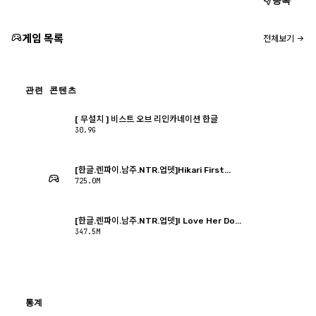
등록
게임 목록
전체보기
관련 콘텐츠
[ 무설치 ] 비스트 오브 리인카네이션 한글
30.9G
[한글.렌파이.남주.NTR.업뎃]Hikari First...
725.0M
[한글.렌파이.남주.NTR.업뎃]I Love Her Do...
347.5M
통계