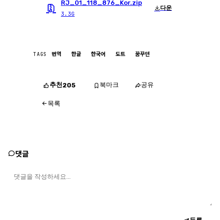
RJ_01_118_876_Kor.zip
다운
3.3G
TAGS
번역
한글
한국어
도트
꿈꾸던
추천
북마크
공유
205
목록
댓글