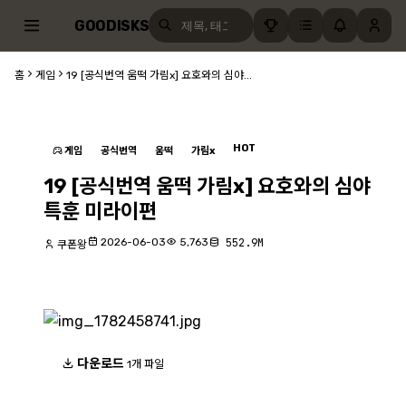
GOODISKS
홈
게임
19 [공식번역 움떡 가림x] 요호와의 심야...
HOT
게임
공식번역
움떡
가림x
19 [공식번역 움떡 가림x] 요호와의 심야
특훈 미라이편
2026-06-03
5,763
552.9M
쿠폰왕
다운로드
1개 파일