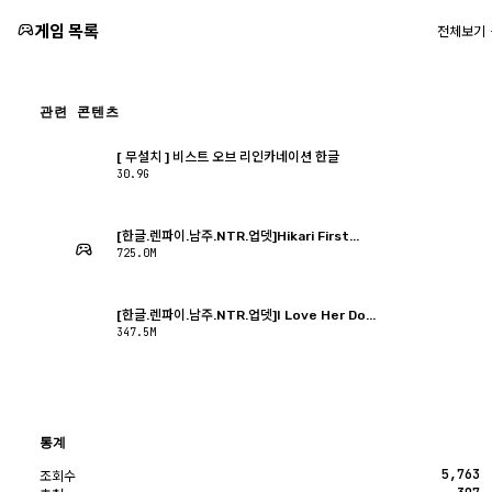
게임 목록
전체보기
관련 콘텐츠
[ 무설치 ] 비스트 오브 리인카네이션 한글
30.9G
[한글.렌파이.남주.NTR.업뎃]Hikari First...
725.0M
[한글.렌파이.남주.NTR.업뎃]I Love Her Do...
347.5M
통계
5,763
조회수