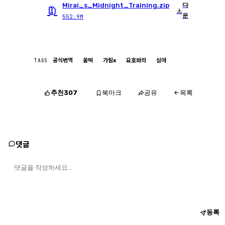
Mirai_s_Midnight_Training.zip
다
운
552.9M
TAGS
공식번역
움떡
가림x
요호와의
심야
추천
북마크
공유
307
목록
댓글
등록