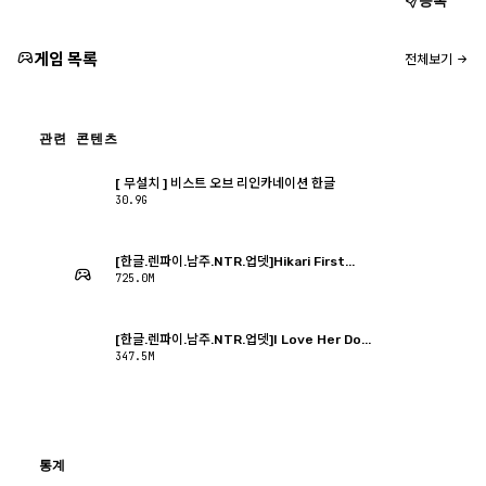
등록
게임 목록
전체보기
관련 콘텐츠
[ 무설치 ] 비스트 오브 리인카네이션 한글
30.9G
[한글.렌파이.남주.NTR.업뎃]Hikari First...
725.0M
[한글.렌파이.남주.NTR.업뎃]I Love Her Do...
347.5M
통계