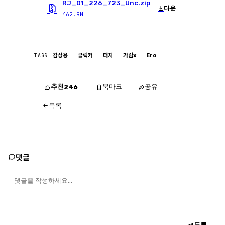
RJ_01_226_723_Unc.zip
다운
462.9M
TAGS
감상용
클릭커
터치
가림x
Ero
추천
북마크
공유
246
목록
댓글