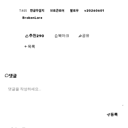
TAGS
한글무설치
브로큰로어
팔로우
v20260601
BrokenLore
추천
북마크
공유
290
목록
댓글
등록