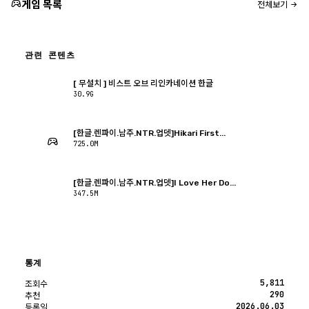
게임 목록
전체보기
관련 콘텐츠
[ 무설치 ] 비스트 오브 리인카네이션 한글
30.9G
[한글.렌파이.남주.NTR.업뎃]Hikari First...
725.0M
[한글.렌파이.남주.NTR.업뎃]I Love Her Do...
347.5M
통계
5,811
조회수
290
추천
2026.06.03
등록일