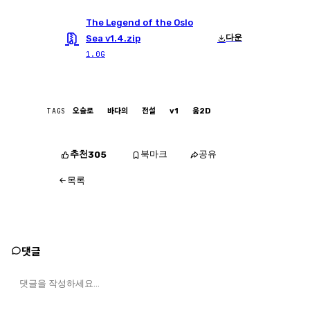
The Legend of the Oslo
다운
Sea v1.4.zip
1.0G
TAGS
오슬로
바다의
전설
v1
움2D
추천
북마크
공유
305
목록
댓글