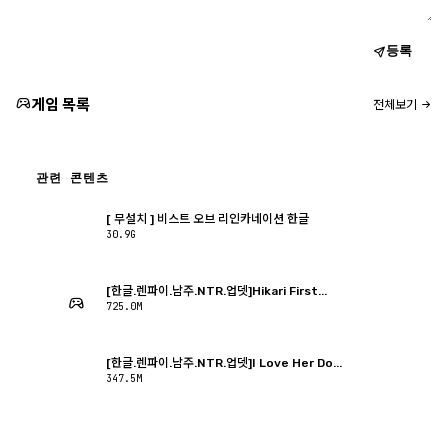
등록
게임 목록
전체보기
관련 콘텐츠
[ 무설치 ] 비스트 오브 리인카네이션 한글
30.9G
[한글.렌파이.남주.NTR.업뎃]Hikari First...
725.0M
[한글.렌파이.남주.NTR.업뎃]I Love Her Do...
347.5M