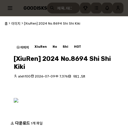
GOODISKS
[XiuRen] 2024 No.8694 Shi Shi Kiki
홈
이미지
XiuRen
No
Shi
HOT
이미지
[XiuRen] 2024 No.8694 Shi Shi
Kiki
alxh100
2026-07-09
7,376
981.5M
다운로드
1개 파일