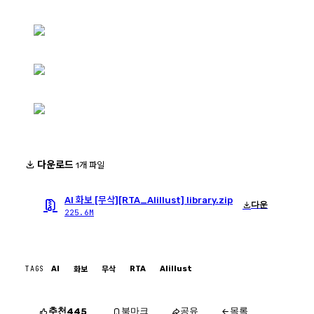
다운로드
1개 파일
AI 화보 [무삭][RTA_AIillust] library.zip
다운
225.6M
TAGS
AI
RTA
AIillust
화보
무삭
추천
북마크
공유
목록
445