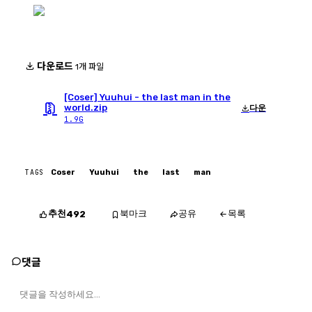
다운로드
1개 파일
[Coser] Yuuhui - the last man in the
world.zip
다운
1.9G
TAGS
Coser
Yuuhui
the
last
man
추천
북마크
공유
목록
492
댓글