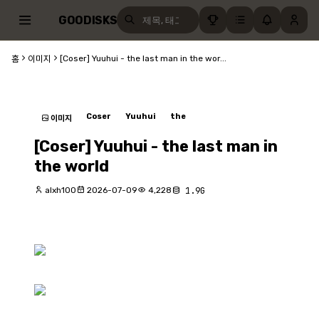
GOODISKS
[Coser] Yuuhui - the last man in the wor...
홈
이미지
Coser
Yuuhui
the
이미지
[Coser] Yuuhui - the last man in
the world
alxh100
2026-07-09
4,228
1.9G