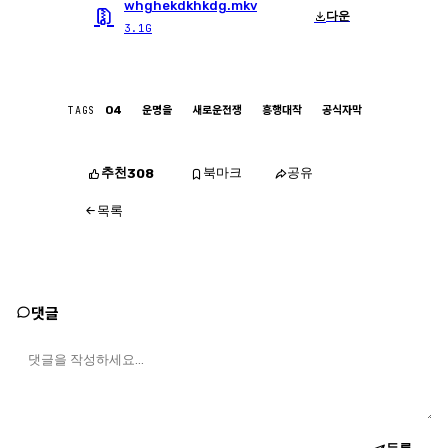
whghekdkhkdg.mkv
다운
3.1G
TAGS
O4
운명을
새로운전쟁
흥행대작
공식자막
추천
북마크
공유
308
목록
댓글