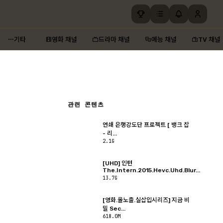
기타
영화 채널
드라마 채널
예능 채널
TV 채널
관련 콘텐츠
연쇄 은행강도단 프로젝트 [ 뱅크 잡
- 리...
2.1G
[UHD] 인턴
The.Intern.2015.Hevc.Uhd.Blur...
13.7G
[영화.올노출.실삽입시리즈] 지금 비
밀 Sec...
618.0M