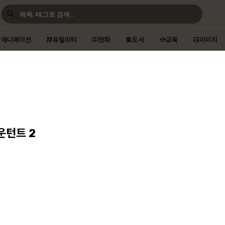
애니메이션
유틸리티
만화
도서
교육
이미지
카운턴트 2