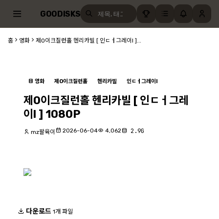
GOODISKS
홈
영화
제O이크질런홀 헨리카빌 [ 인ㄷㅓ그레이l ]...
영화
제O이크질런홀
헨리카빌
인ㄷㅓ그레이l
제O이크질런홀 헨리카빌 [ 인ㄷㅓ그레
이l ] 1080P
2026-06-04
4,062
2.9G
mz팔육이
다운로드
1개 파일