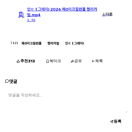
인ㄷㅓ그레이l 2026 제O이크질런홀 헨리카
다운
빌.mp4
2.9G
TAGS
제O이크질런홀
헨리카빌
인ㄷㅓ그레이l
추천
북마크
공유
목록
313
댓글
등록