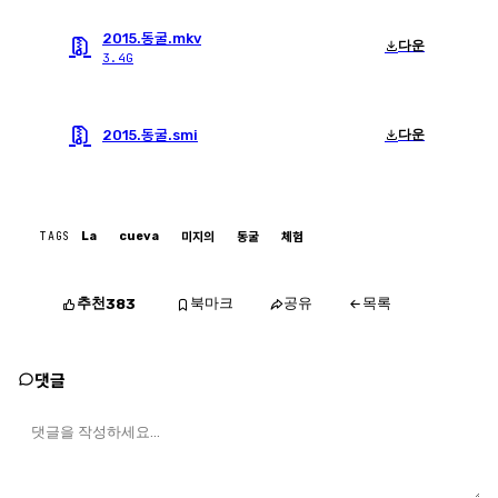
2015.동굴.mkv
다운
3.4G
2015.동굴.smi
다운
TAGS
La
cueva
미지의
동굴
체험
추천
북마크
공유
목록
383
댓글