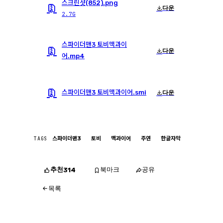
스크린샷(852).png
다운
2.7G
스파이더맨3 토비맥과이
다운
어.mp4
스파이더맨3 토비맥과이어.smi
다운
TAGS
스파이더맨3
토비
맥과이어
주연
한글자막
추천
북마크
공유
314
목록