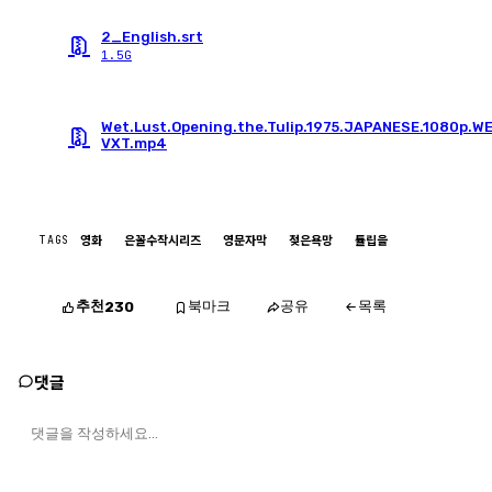
2_English.srt
1.5G
Wet.Lust.Opening.the.Tulip.1975.JAPANESE.1080p.W
VXT.mp4
TAGS
영화
은꼴수작시리즈
영문자막
젖은욕망
튤립을
추천
북마크
공유
목록
230
댓글