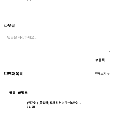
댓글
등록
만화 목록
전체보기
관련 콘텐츠
[망가왕] [풀컬러] 도태된 남녀가 섹S하는...
31.0M