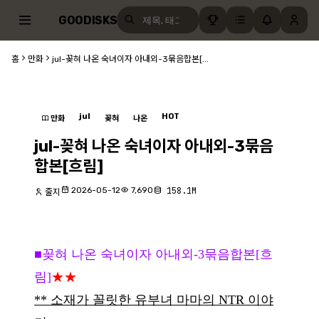
GOODISKS
홈
만화
jul-꽂혀 나온 숙녀이자 아내외-3묶음합본[...
jul
HOT
만화
꽂혀
나온
jul-꽂혀 나온 숙녀이자 아내외-3묶음
합본[흐림]
2026-05-12
7,690
158.1M
줄지
■꽂혀 나온 숙녀이자 아내외-3묶음합본[흐
림]
★★
** 소재가 꼴릿한 유부녀 마마의 NTR 이야