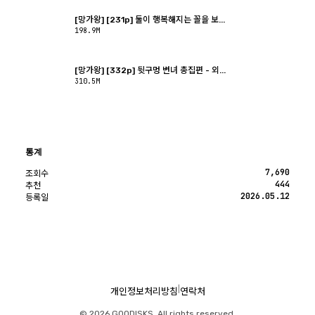
[망가왕] [231p] 둘이 행복해지는 꼴을 보...
198.9M
[망가왕] [332p] 뒷구멍 변녀 총집편 - 외...
310.5M
통계
7,690
조회수
444
추천
2026.05.12
등록일
|
개인정보처리방침
연락처
© 2026 GOODISKS. All rights reserved.