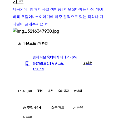
기 ㅋ
제목외에 [엄마 미사코 생방송][이웃집마마는 나의 섹O]
비록 흐림이나~ 이야기에 아주 찰떡으로 맞는 작화나 디
테일이 끝내주네요 ㅎ
다운로드
1개 파일
꽂혀 나온 숙녀이자 아내외-3묶
다운
음합본[흐림]★★.zip
158.1M
TAGS
jul
꽂혀
나온
숙녀이자
아내외
추천
북마크
공유
444
목록