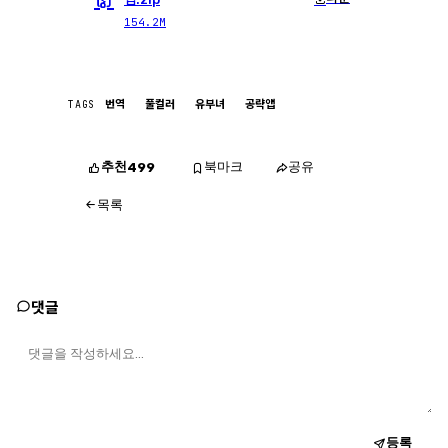
154.2M
TAGS
번역
풀컬러
유부녀
공략앱
추천
북마크
공유
499
목록
댓글
등록