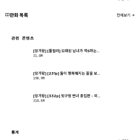
만화 목록
전체보기
관련 콘텐츠
[망가왕] [풀컬러] 도태된 남녀가 섹S하는...
31.0M
[망가왕] [231p] 둘이 행복해지는 꼴을 보...
198.9M
[망가왕] [332p] 뒷구멍 변녀 총집편 - 외...
310.5M
통계