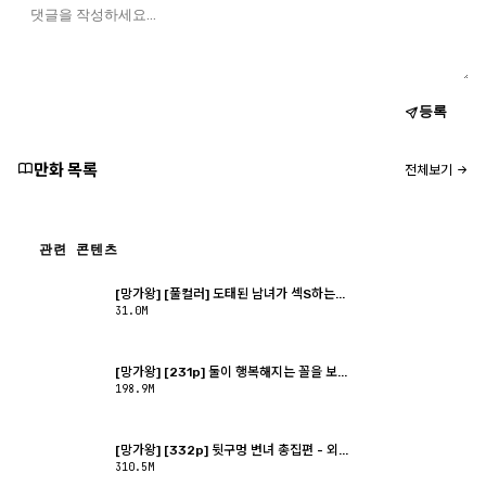
등록
만화 목록
전체보기
관련 콘텐츠
[망가왕] [풀컬러] 도태된 남녀가 섹S하는...
31.0M
[망가왕] [231p] 둘이 행복해지는 꼴을 보...
198.9M
[망가왕] [332p] 뒷구멍 변녀 총집편 - 외...
310.5M