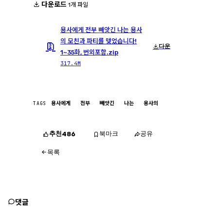
다운로드
1개 파일
용사에게 전부 빼앗긴 나는 용사
의 모친과 파티를 맺었습니다!
다운
1~35화, 번외포함.zip
317.4M
TAGS
용사에게
전부
빼앗긴
나는
용사의
추천
북마크
공유
486
목록
댓글