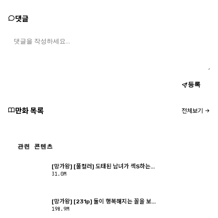
댓글
등록
만화 목록
전체보기
관련 콘텐츠
[망가왕] [풀컬러] 도태된 남녀가 섹S하는...
31.0M
[망가왕] [231p] 둘이 행복해지는 꼴을 보...
198.9M