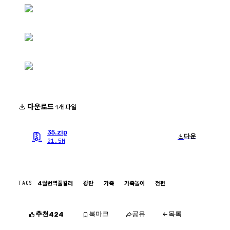
다운로드
1개 파일
35.zip
다운
21.5M
TAGS
4월번역풀컬러
광란
가족
가족놀이
전편
추천
북마크
공유
목록
424