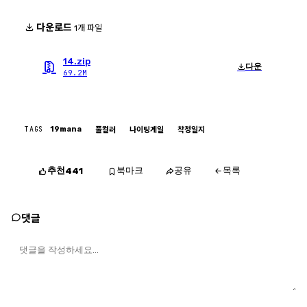
다운로드
1개 파일
14.zip
다운
69.2M
TAGS
19mana
풀컬러
나이팅게일
착정일지
추천
북마크
공유
목록
441
댓글