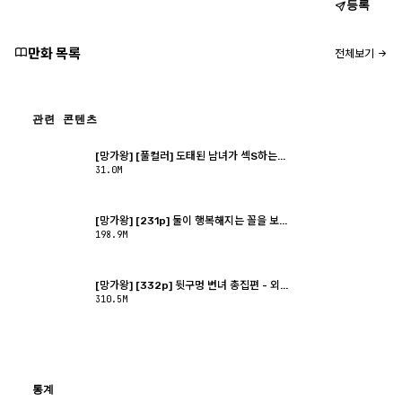
등록
만화 목록
전체보기
관련 콘텐츠
[망가왕] [풀컬러] 도태된 남녀가 섹S하는...
31.0M
[망가왕] [231p] 둘이 행복해지는 꼴을 보...
198.9M
[망가왕] [332p] 뒷구멍 변녀 총집편 - 외...
310.5M
통계