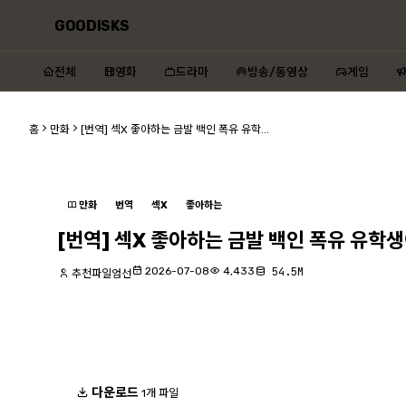
GOODISKS
전체
영화
드라마
방송/동영상
게임
홈
만화
[번역] 섹X 좋아하는 금발 백인 폭유 유학...
만화
번역
섹X
좋아하는
[번역] 섹X 좋아하는 금발 백인 폭유 유학생
2026-07-08
4,433
54.5M
추천파일엄선
다운로드
1개 파일