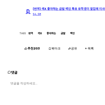
[번역] 섹X 좋아하는 금발 백인 폭유 유학생이 옆집에 이사왔
54.5M
TAGS
번역
섹X
좋아하는
금발
백인
추천
북마크
공유
203
목록
댓글