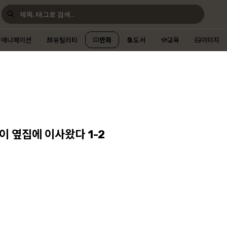
애니메이션
유틸리티
만화
도서
교육
이미지
이 옆집에 이사왔다 1-2