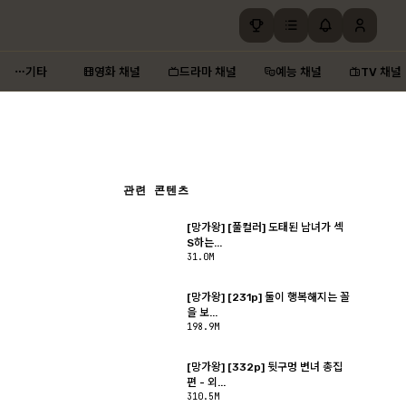
기타
영화 채널
드라마 채널
예능 채널
TV 채널
관련 콘텐츠
[망가왕] [풀컬러] 도태된 남녀가 섹
S하는...
31.0M
[망가왕] [231p] 둘이 행복해지는 꼴
을 보...
198.9M
[망가왕] [332p] 뒷구멍 변녀 총집
편 - 외...
310.5M