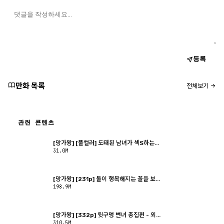
등록
만화 목록
전체보기
관련 콘텐츠
[망가왕] [풀컬러] 도태된 남녀가 섹S하는...
31.0M
[망가왕] [231p] 둘이 행복해지는 꼴을 보...
198.9M
[망가왕] [332p] 뒷구멍 변녀 총집편 - 외...
310.5M