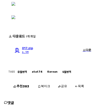
다운로드
1개 파일
017.zip
다운
6.9M
TAGS
atat74
Korean
유월번역
5월번역
추천
북마크
공유
목록
383
댓글