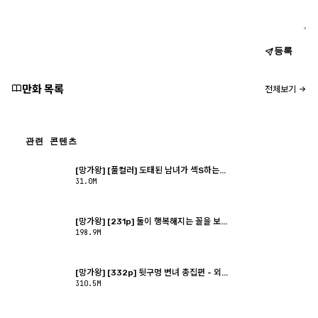
등록
만화 목록
전체보기
관련 콘텐츠
[망가왕] [풀컬러] 도태된 남녀가 섹S하는...
31.0M
[망가왕] [231p] 둘이 행복해지는 꼴을 보...
198.9M
[망가왕] [332p] 뒷구멍 변녀 총집편 - 외...
310.5M