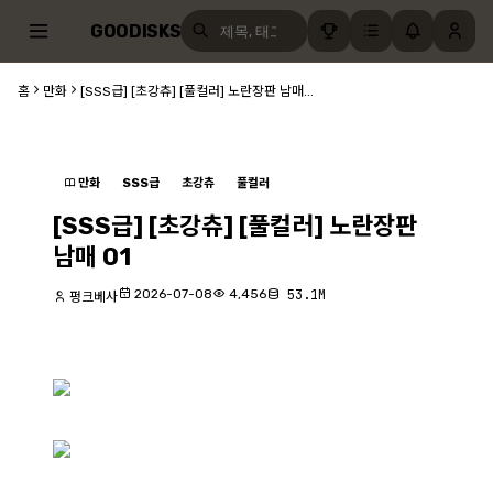
GOODISKS
홈
만화
[SSS급] [초강츄] [풀컬러] 노란장판 남매...
만화
SSS급
초강츄
풀컬러
[SSS급] [초강츄] [풀컬러] 노란장판
남매 01
2026-07-08
4,456
53.1M
펑크베사