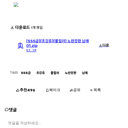
다운로드
1개 파일
[SSS급][초강츄][풀컬러] 노란장판 남매
다운
01.zip
53.1M
TAGS
SSS급
초강츄
풀컬러
노란장판
남매
추천
북마크
공유
목록
496
댓글