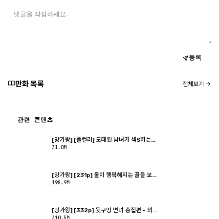
등록
만화 목록
전체보기
관련 콘텐츠
[망가왕] [풀컬러] 도태된 남녀가 섹S하는...
31.0M
[망가왕] [231p] 둘이 행복해지는 꼴을 보...
198.9M
[망가왕] [332p] 뒷구멍 변녀 총집편 - 외...
310.5M