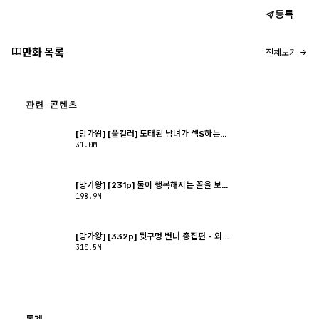
등록
만화 목록
전체보기
관련 콘텐츠
[망가왕] [풀컬러] 도태된 남녀가 섹S하는...
31.0M
[망가왕] [231p] 둘이 행복해지는 꼴을 보...
198.9M
[망가왕] [332p] 뒷구멍 변녀 총집편 - 외...
310.5M