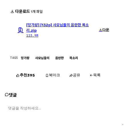
다운로드
1개 파일
[망가왕] [132p] 사모님들의 음란한 목소
다운
리.zip
123.9M
TAGS
망가왕
사모님들의
음란한
목소리
추천
북마크
공유
목록
395
댓글