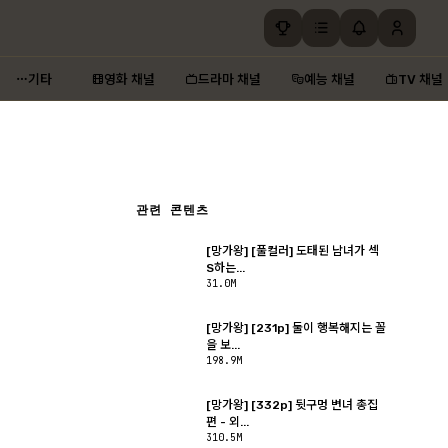
기타
영화 채널
드라마 채널
예능 채널
TV 채널
관련 콘텐츠
[망가왕] [풀컬러] 도태된 남녀가 섹
S하는...
31.0M
[망가왕] [231p] 둘이 행복해지는 꼴
을 보...
198.9M
[망가왕] [332p] 뒷구멍 변녀 총집
편 - 외...
310.5M