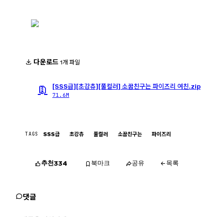
다운로드
1개 파일
[SSS급][초강츄][풀컬러] 소꿉친구는 파이즈리 여친.zip
71.6M
TAGS
SSS급
초강츄
풀컬러
소꿉친구는
파이즈리
추천
북마크
공유
목록
334
댓글