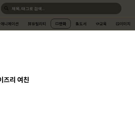
애니메이션
유틸리티
만화
도서
교육
이미지
파이즈리 여친