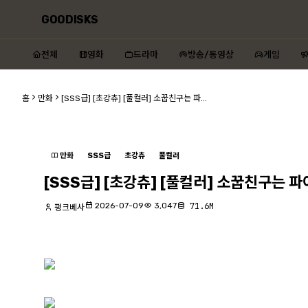
GOODISKS
전체
영화
드라마
방송/동영상
게임
홈
만화
[SSS급] [초강츄] [풀컬러] 소꿉친구는 파...
만화
SSS급
초강츄
풀컬러
[SSS급] [초강츄] [풀컬러] 소꿉친구는 
2026-07-09
3,047
71.6M
펑크베사