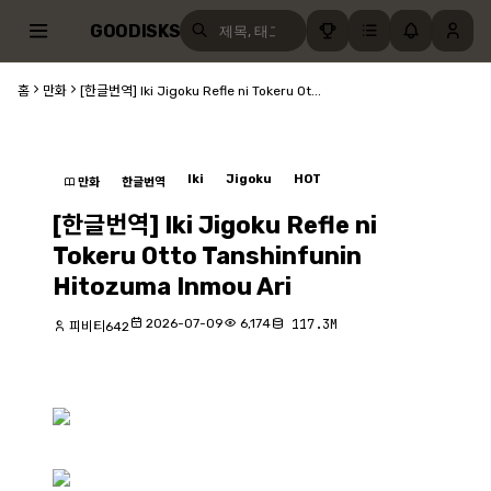
GOODISKS
홈
만화
[한글번역] Iki Jigoku Refle ni Tokeru Ot...
Iki
Jigoku
HOT
만화
한글번역
[한글번역] Iki Jigoku Refle ni
Tokeru Otto Tanshinfunin
Hitozuma Inmou Ari
2026-07-09
6,174
117.3M
피비티642