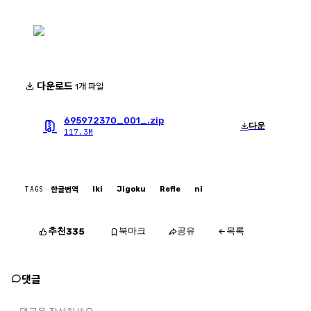
다운로드
1개 파일
695972370_001_.zip
다운
117.3M
TAGS
Iki
Jigoku
Refle
ni
한글번역
추천
북마크
공유
목록
335
댓글