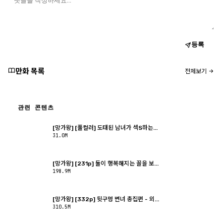
등록
만화 목록
전체보기
관련 콘텐츠
[망가왕] [풀컬러] 도태된 남녀가 섹S하는...
31.0M
[망가왕] [231p] 둘이 행복해지는 꼴을 보...
198.9M
[망가왕] [332p] 뒷구멍 변녀 총집편 - 외...
310.5M