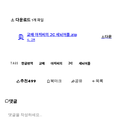
다운로드
1개 파일
교배 아저씨의 JC 세뇌어플.zip
다운
4.2M
TAGS
JC
한글번역
교배
아저씨의
세뇌어플
추천
북마크
공유
목록
499
댓글