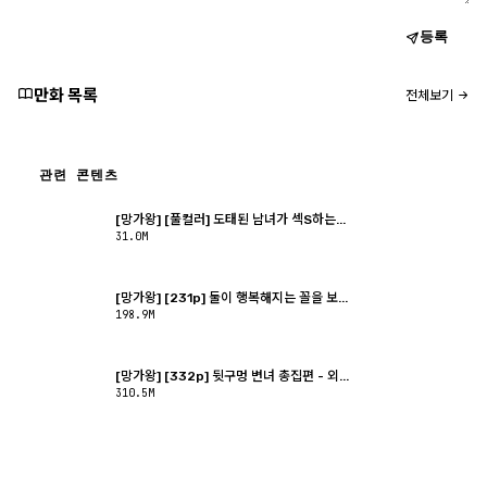
등록
만화 목록
전체보기
관련 콘텐츠
[망가왕] [풀컬러] 도태된 남녀가 섹S하는...
31.0M
[망가왕] [231p] 둘이 행복해지는 꼴을 보...
198.9M
[망가왕] [332p] 뒷구멍 변녀 총집편 - 외...
310.5M