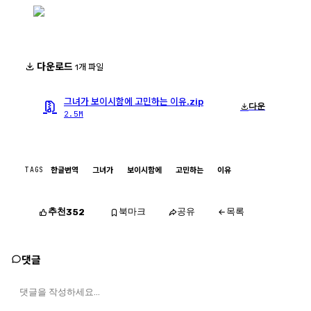
다운로드
1개 파일
그녀가 보이시함에 고민하는 이유.zip
다운
2.5M
TAGS
한글번역
그녀가
보이시함에
고민하는
이유
추천
북마크
공유
목록
352
댓글