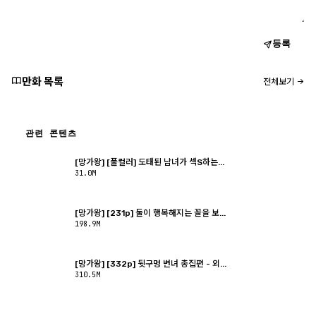
등록
만화 목록
전체보기
관련 콘텐츠
[망가왕] [풀컬러] 도태된 남녀가 섹S하는...
31.0M
[망가왕] [231p] 둘이 행복해지는 꼴을 보...
198.9M
[망가왕] [332p] 뒷구멍 변녀 총집편 - 외...
310.5M