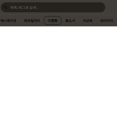
애니메이션
유틸리티
만화
도서
교육
이미지