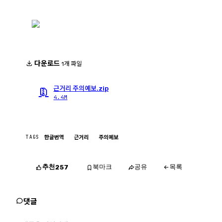
다운로드
1개 파일
근거리 주의예보.zip
4.4M
TAGS
한글번역
근거리
주의예보
추천
북마크
공유
목록
257
댓글