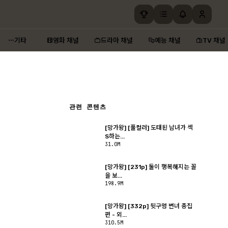
기타
영화 채널
드라마 채널
예능 채널
TV 채널
관련 콘텐츠
[망가왕] [풀컬러] 도태된 남녀가 섹
S하는...
31.0M
[망가왕] [231p] 둘이 행복해지는 꼴
을 보...
198.9M
[망가왕] [332p] 뒷구멍 변녀 총집
편 - 외...
310.5M