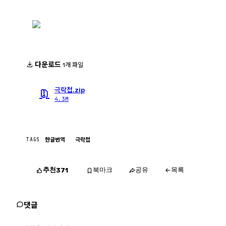
다운로드
1개 파일
극락첩.zip
4.3M
TAGS
한글번역
극락첩
추천
북마크
공유
목록
371
댓글