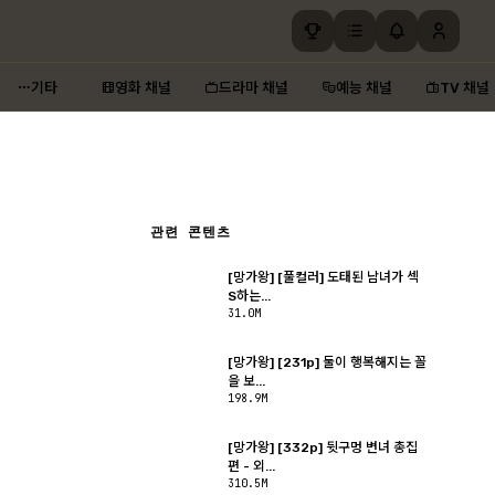
기타
영화 채널
드라마 채널
예능 채널
TV 채널
관련 콘텐츠
[망가왕] [풀컬러] 도태된 남녀가 섹
S하는...
31.0M
[망가왕] [231p] 둘이 행복해지는 꼴
을 보...
198.9M
[망가왕] [332p] 뒷구멍 변녀 총집
편 - 외...
310.5M