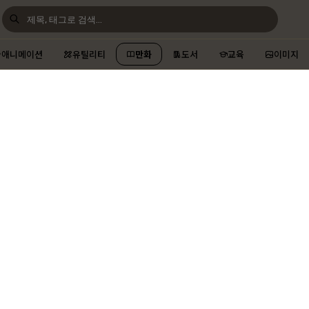
애니메이션
유틸리티
만화
도서
교육
이미지