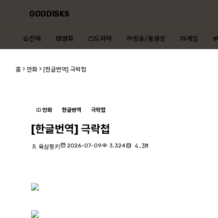
GOODISKS
전체
영화
드라마
방송/동영상
게임
홈
만화
[한글번역] 극락첩
만화
한글번역
극락첩
[한글번역] 극락첩
2026-07-09
3,324
4.3M
육삼핑키