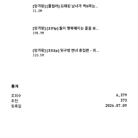
[망가왕] [풀컬러] 도태된 남녀가 섹S하는...
31.0M
[망가왕] [231p] 둘이 행복해지는 꼴을 보...
198.9M
[망가왕] [332p] 뒷구멍 변녀 총집편 - 외...
310.5M
통계
6,379
조회수
373
추천
2026.07.09
등록일