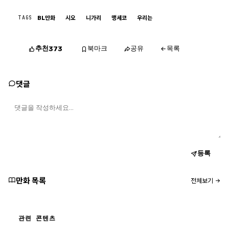
TAGS
BL만화
시오
니가리
맹세코
우리는
추천
북마크
공유
목록
373
댓글
등록
만화 목록
전체보기
관련 콘텐츠