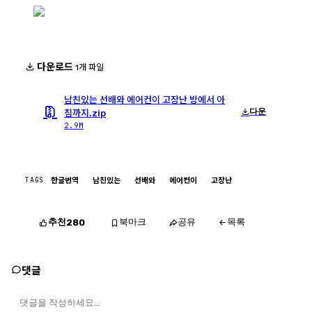
다운로드
1개 파일
남친있는 선배와 에어컨이 고장난 방에서 아
다운
침까지.zip
2.9M
TAGS
한글번역
남친있는
선배와
에어컨이
고장난
추천
북마크
공유
목록
280
댓글