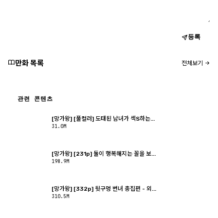
등록
만화 목록
전체보기
관련 콘텐츠
[망가왕] [풀컬러] 도태된 남녀가 섹S하는...
31.0M
[망가왕] [231p] 둘이 행복해지는 꼴을 보...
198.9M
[망가왕] [332p] 뒷구멍 변녀 총집편 - 외...
310.5M