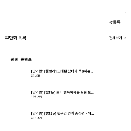
등록
만화 목록
전체보기
관련 콘텐츠
[망가왕] [풀컬러] 도태된 남녀가 섹S하는...
31.0M
[망가왕] [231p] 둘이 행복해지는 꼴을 보...
198.9M
[망가왕] [332p] 뒷구멍 변녀 총집편 - 외...
310.5M