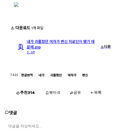
다운로드
1개 파일
내가 괴롭혔던 여자가 변신 히로인이 됐기 때
다운
문에.zip
3.6M
TAGS
한글번역
내가
괴롭혔던
여자가
변신
추천
북마크
공유
목록
314
댓글