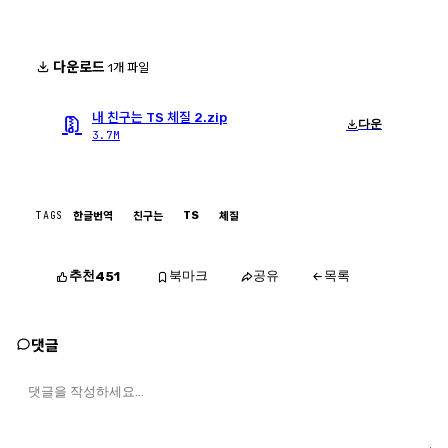
다운로드
1개 파일
내 친구는 TS 체질 2.zip
다운
3.7M
TAGS
TS
한글번역
친구는
체질
추천
북마크
공유
목록
451
댓글