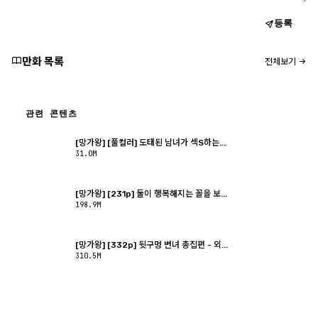
등록
만화 목록
전체보기
관련 콘텐츠
[망가왕] [풀컬러] 도태된 남녀가 섹S하는...
31.0M
[망가왕] [231p] 둘이 행복해지는 꼴을 보...
198.9M
[망가왕] [332p] 뒷구멍 변녀 총집편 - 외...
310.5M