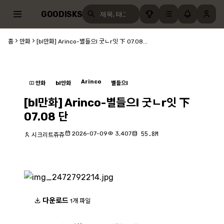
GOODISKS
홈
만화
[bl만화] Arinco-별들으l 굿ㄴr잇 下 07.08...
Arinco
만화
bl만화
별들으l
[bl만화] Arinco-별들으l 굿ㄴr잇 下
07.08 단
2026-07-09
3,407
55.8M
시크리트쥬쥬
다운로드
1개 파일