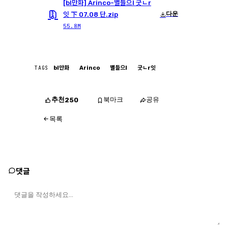
[bl만화] Arinco-별들으l 굿ㄴr
다운
잇 下 07.08 단.zip
55.8M
TAGS
bl만화
Arinco
별들으l
굿ㄴr잇
추천
북마크
공유
250
목록
댓글