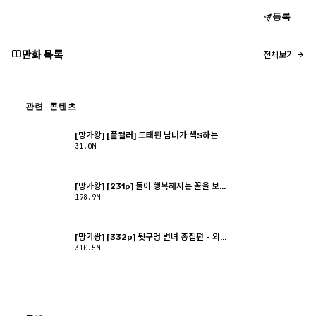
등록
만화 목록
전체보기
관련 콘텐츠
[망가왕] [풀컬러] 도태된 남녀가 섹S하는...
31.0M
[망가왕] [231p] 둘이 행복해지는 꼴을 보...
198.9M
[망가왕] [332p] 뒷구멍 변녀 총집편 - 외...
310.5M